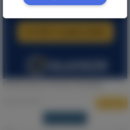
Oferty pracy w Eersel Holandia
DODAJ OFERTĘ PRACY