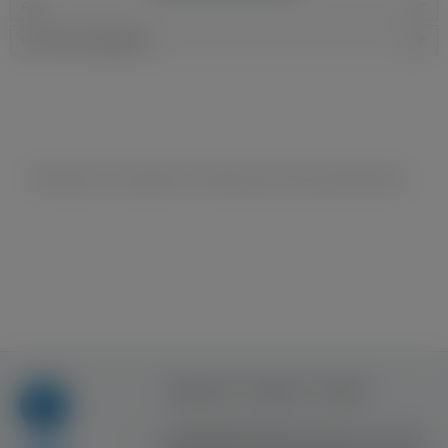
Filtry
Data dodania:
najnowsze
Niestety nie znaleziono ofert pracy dla wyszukiwania ...
Regulamin
Reklama
Kontakt
Copyright © Inventive Logic sp. z o.o. sp. k.