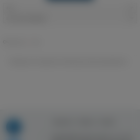
Filtry
Data dodania:
najnowsze
Oferty pracy
»
Inne
Niestety nie znaleziono ofert pracy dla wyszukiwania ...
Regulamin
Reklama
Kontakt
Copyright © Inventive Logic sp. z o.o. sp. k.