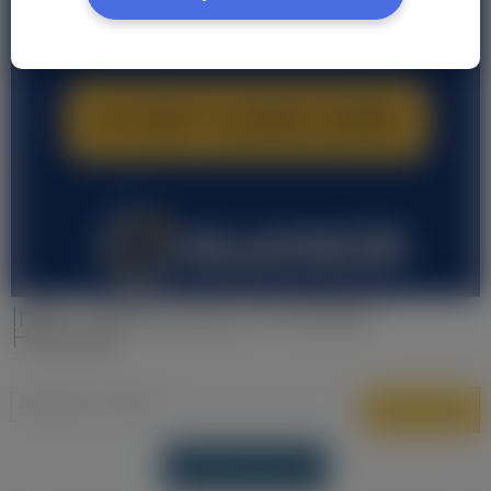
Inne - Oferty pracy w Drenthe
Holandia
DODAJ OFERTĘ PRACY