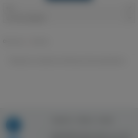
Filtry
Data dodania:
najnowsze
Oferty pracy
»
Rolnictwo
Niestety nie znaleziono ofert pracy dla wyszukiwania ...
Regulamin
Reklama
Kontakt
Copyright © Inventive Logic sp. z o.o. sp. k.