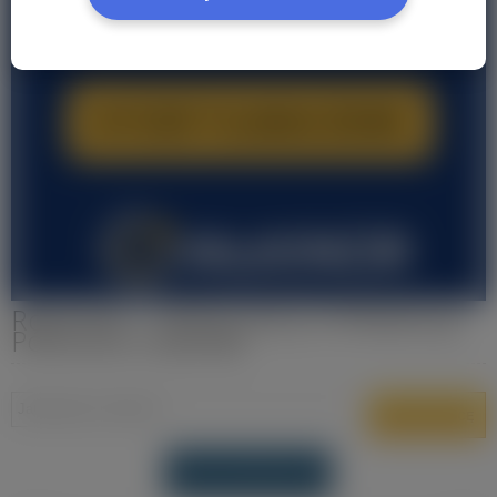
Rolnictwo - Oferty pracy w Brabancja
Północna Holandia
DODAJ OFERTĘ PRACY