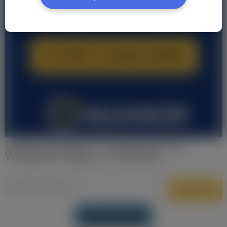
Usługi osobiste - Oferty pracy w
Wszystkie regiony Holandia
DODAJ OFERTĘ PRACY