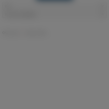
Filtry
Data dodania:
najnowsze
Oferty pracy
»
Usługi osobiste