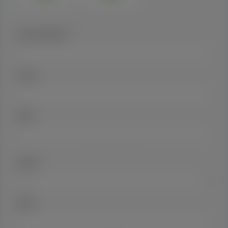
Email kontaktowy:
*
Telefon:
WWW:
Region:
*
Miasto: