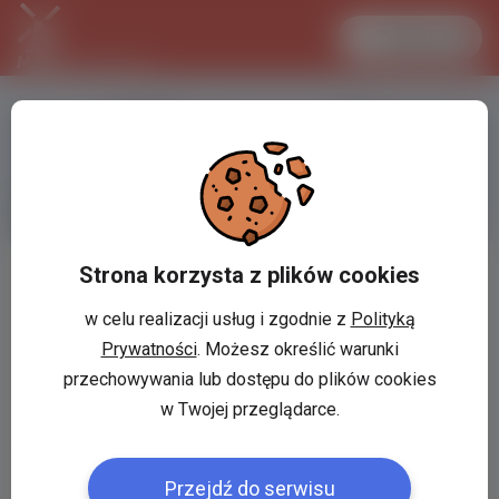
Zaloguj się
LANCASTER
1 EUR
30.3 °C
4.2947 PLN
Ogłoszenia w Holandii
»
Dodaj ogłoszenie
Strona korzysta z plików cookies
Tytuł:
*
w celu realizacji usług i zgodnie z
Polityką
Prywatności
. Możesz określić warunki
Wybór kategorii:
*
przechowywania lub dostępu do plików cookies
w Twojej przeglądarce.
Zawartość:
*
Przejdź do serwisu