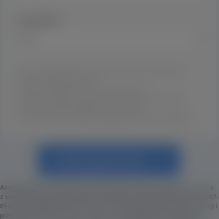
Czas publikacji:
*
* Ceną wyjściową jest kwota w PLN, stąd cena w EUR może nieznacznie ulec
zmianie ze względu na aktualny kurs.
** Ogłoszenie wyświetlane w rotacji z innymi ogłoszeniami
*** Nie dotyczy regularnej sprzedaży, uslug oraz ogłoszeń nie związanych z
kategorią np. sprzedaż samochodu, wynajem mieszkania.
**** W przypadku płatności SMS Twój kod rabatowy nie zostanie uwzględniony.
Dodaj ogłoszenie
Administratorem Twoich danych osobowych jest Inventive Logic sp. z o.o. sp. k.
z siedzibą w Gdańsku (80-386) przy ul. Lęborskiej 3B, KRS: 0000709320, NIP: 957-
09-36-720. Będziemy przetwarzać Twoje dane na zasadach opisanych w prosty i
przejrzysty sposób w
Polityce Prywatności.
Przesyłając dane w formularzu