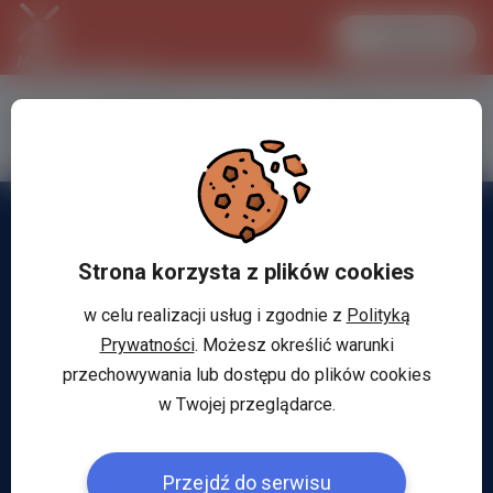
Zaloguj się
LANCASTER
1 EUR
33.2 °C
4.2932 PLN
Strona korzysta z plików cookies
w celu realizacji usług i zgodnie z
Polityką
Prywatności
. Możesz określić warunki
przechowywania lub dostępu do plików cookies
w Twojej przeglądarce.
Przejdź do serwisu