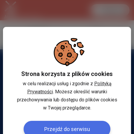
Zaloguj się
LANCASTER
1 EUR
33.2 °C
4.2937 PLN
Strona korzysta z plików cookies
w celu realizacji usług i zgodnie z
Polityką
Prywatności
. Możesz określić warunki
przechowywania lub dostępu do plików cookies
w Twojej przeglądarce.
Przejdź do serwisu