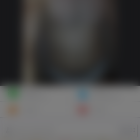
Napisz
Zaproś
wiadomość
do znajomych
Znajomi
Galeria
Fajny30
Nazwa użytkownika