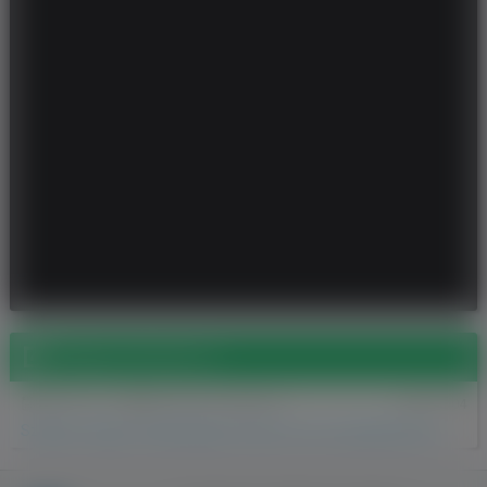
Wpisy na forum (1)
2020-11-21
CHAT DLA KAŻDEGO
12804
Szukam milego i kulturalnego faceta na sex spotkania lub staly zwiazek