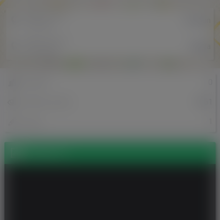
Miejscowość
Poznan
w Polsce
Miejscowość
Breda
w Holandii
0
Znajomi
1361
Odsłony profilu
1
Posty
Zdjęcia (1)