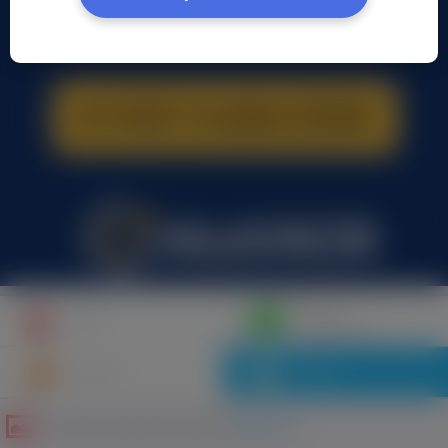
Napisz
Profil
wiadomość
Znajomi
Galeria
Galeria zdjęć użytkownika
Adam wu