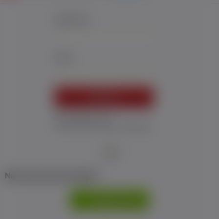
Użytkownik:
*
Hasło:
*
ZALOGUJ
Nie pamiętam hasła
Nie otrzymałem maila z aktywacją
Nie masz jeszcze konta?
ZAREJESTRUJ