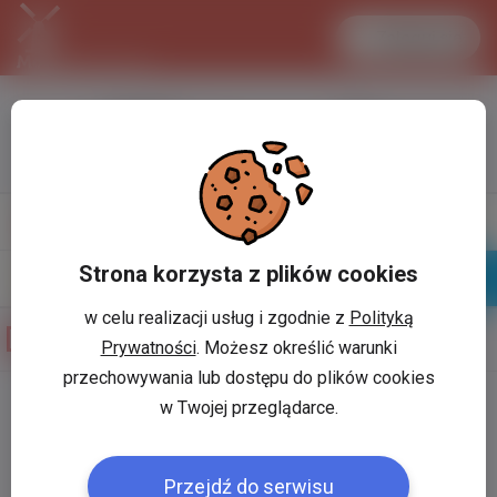
Zaloguj się
LANCASTER
1 EUR
34.1 °C
4.295 PLN
Napisz
Profil
wiadomość
Strona korzysta z plików cookies
Znajomi
Galeria
w celu realizacji usług i zgodnie z
Polityką
Galeria zdjęć użytkownika
Agnieszka W
Prywatności
. Możesz określić warunki
przechowywania lub dostępu do plików cookies
w Twojej przeglądarce.
Użytkownik:
*
Przejdź do serwisu
Hasło:
*