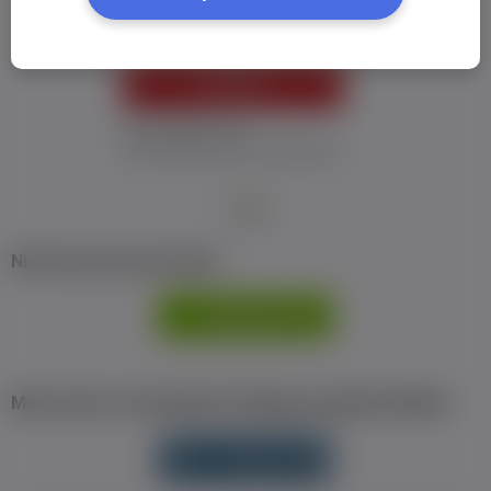
ZALOGUJ
Nie pamiętam hasła
Nie otrzymałem maila z aktywacją
Nie masz jeszcze konta?
ZAREJESTRUJ
SIĘ
Masz konto na Facebook? Zaloguj się jednym klikiem