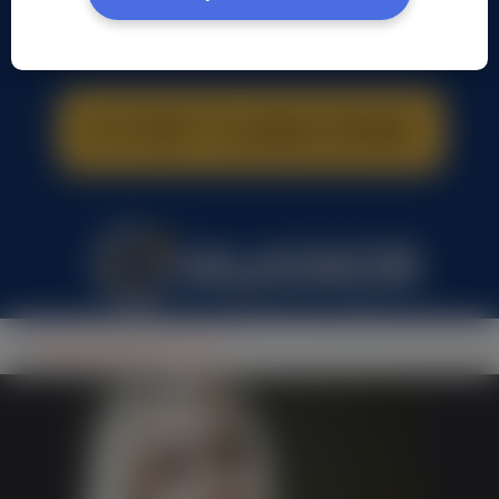
Amanda kacprzak, (32 l.)