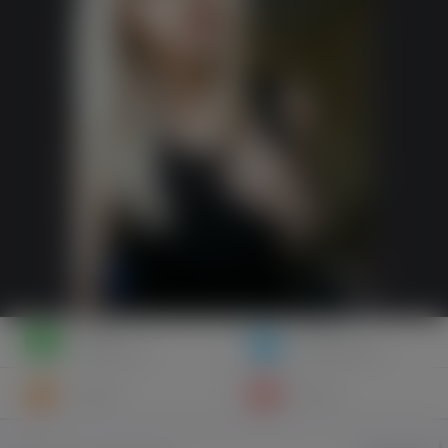
Napisz
Zaproś
wiadomość
do znajomych
Znajomi
Galeria