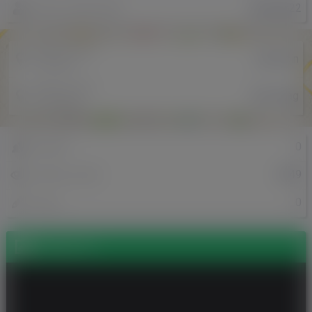
Amanda22
Nazwa użytkownika
Miejscowość
szczecin
w Polsce
Miejscowość
Den Haag
w Holandii
0
Znajomi
2049
Odsłony profilu
0
Posty
Zdjęcia (1)