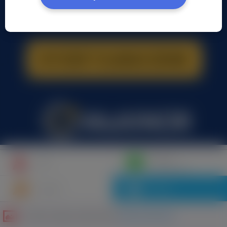
Napisz
Profil
wiadomość
Znajomi
Galeria
Galeria zdjęć użytkownika
Andrzej Andrzej