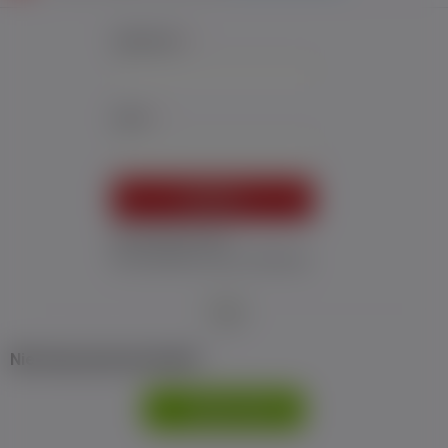
Użytkownik:
*
Hasło:
*
ZALOGUJ
Nie pamiętam hasła
Nie otrzymałem maila z aktywacją
Nie masz jeszcze konta?
ZAREJESTRUJ