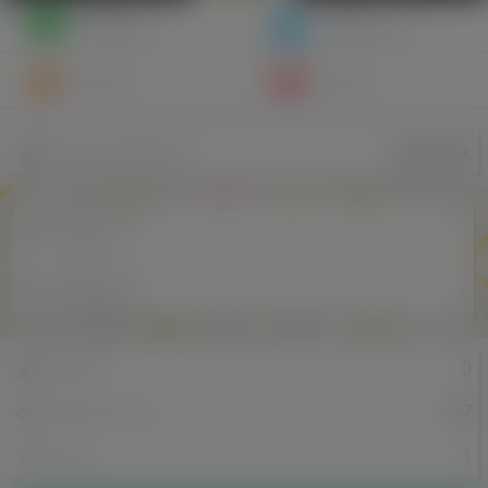
Napisz
Zaproś
wiadomość
do znajomych
Znajomi
Galeria
angelapick
Nazwa użytkownika
Miejscowość
-
w Polsce
Miejscowość
-
w Holandii
0
Znajomi
287
Odsłony profilu
1
Posty