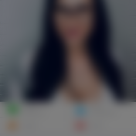
Napisz
Zaproś
wiadomość
do znajomych
Znajomi
Galeria