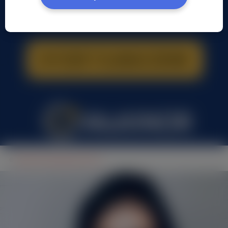
Anna Drzewiecka, (34 l.)