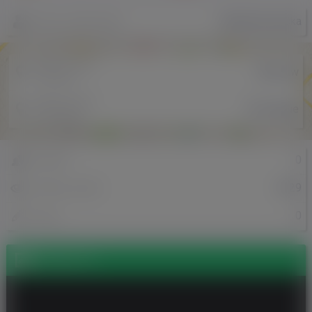
AnnaDrzewiecka
Nazwa użytkownika
Miejscowość
Wroclaw
w Polsce
Miejscowość
The Hague
w Holandii
0
Znajomi
2329
Odsłony profilu
0
Posty
Zdjęcia (1)