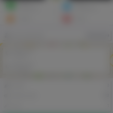
Napisz
Zaproś
wiadomość
do znajomych
Znajomi
Galeria
AnnaWalecka
Nazwa użytkownika
Miejscowość
-
w Polsce
Miejscowość
-
w Holandii
0
Znajomi
142
Odsłony profilu
1
Posty