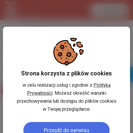
Zaloguj się
LANCASTER
1 EUR
31.1 °C
4.2951 PLN
Napisz
Profil
wiadomość
Strona korzysta z plików cookies
Znajomi
Galeria
w celu realizacji usług i zgodnie z
Polityką
Galeria zdjęć użytkownika
artur sok..........
Prywatności
. Możesz określić warunki
przechowywania lub dostępu do plików cookies
w Twojej przeglądarce.
Użytkownik:
*
Przejdź do serwisu
Hasło:
*