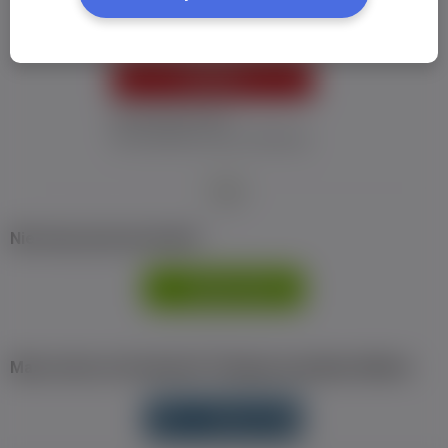
ZALOGUJ
Nie pamiętam hasła
Nie otrzymałem maila z aktywacją
Nie masz jeszcze konta?
ZAREJESTRUJ
SIĘ
Masz konto na Facebook? Zaloguj się jednym klikiem