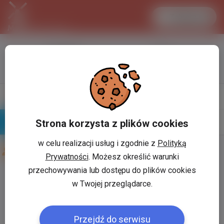
Zaloguj się
LANCASTER
1 EUR
33.2 °C
4.2935 PLN
Napisz
Profil
wiadomość
Strona korzysta z plików cookies
Znajomi
Galeria
w celu realizacji usług i zgodnie z
Polityką
Znajomi użytkownika
dagmara xxxx
Prywatności
. Możesz określić warunki
przechowywania lub dostępu do plików cookies
Użytkownik:
*
w Twojej przeglądarce.
Przejdź do serwisu
Hasło:
*