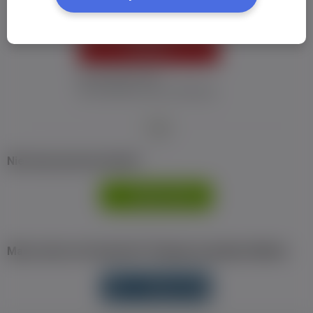
ZALOGUJ
Nie pamiętam hasła
Nie otrzymałem maila z aktywacją
Nie masz jeszcze konta?
ZAREJESTRUJ
SIĘ
Masz konto na Facebook? Zaloguj się jednym klikiem