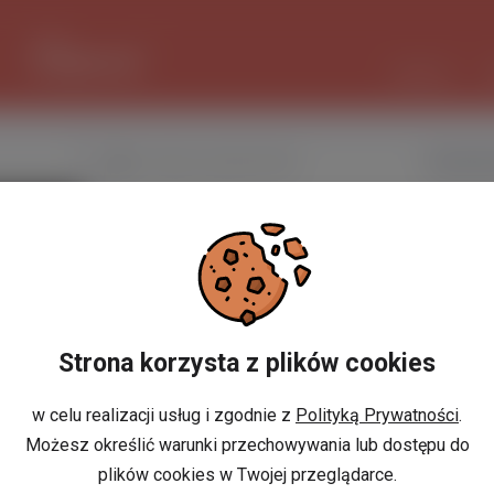
1 EUR
4.2985 PLN
CZAT AI
Nazwa użytkownika
DamianS
Miejscowość
Boguszó
w Polsce
Miejscowość
Ro
w Holandii
Strona korzysta z plików cookies
Znajomi
Odsłony profilu
w celu realizacji usług i zgodnie z
Polityką Prywatności
.
Możesz określić warunki przechowywania lub dostępu do
Posty
plików cookies w Twojej przeglądarce.