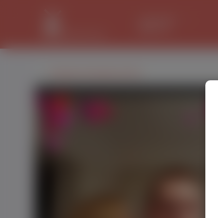
LANCASTER
32.2 °C
Damian Sochacki, (35 l.)