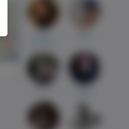
Natalia
Marcin
Oosterhout
Wroclaw
Tomaszów Mazowiecki
i
Sebastian
Mateusz
Topólka