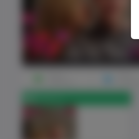
Napisz
Zaproś
wiadomość
do znajo
Zdjęcia (1)