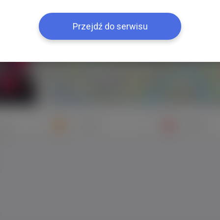
+
−
Przejdź do serwisu
Znajomi
Galeria
mych