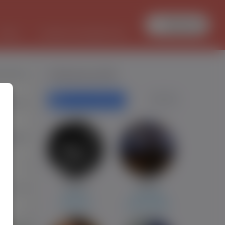
Zaloguj się
PRACA
TŁUMACZ DOKUMENTÓW
ochacki
Polecane profile
Filtr wyszukiwań
w-Gorce
tterdam
0
Łukasz
dawid
1120
Almere
noordwijk
Augustów
wielkie hajduki
0