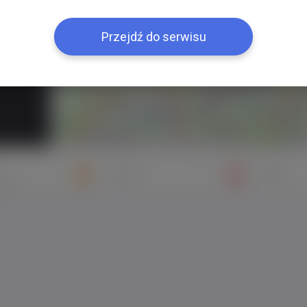
+
−
Przejdź do serwisu
Znajomi
Galeria
mych