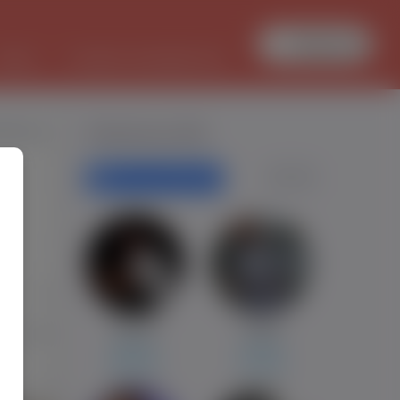
Zaloguj się
PRACA
TŁUMACZ DOKUMENTÓW
dHowse
Polecane profile
Filtr wyszukiwań
-
-
0
Damian
Dawid
159
Almere
Ermelo
Białystok
Koszalin
5