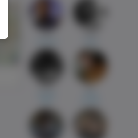
Dawid
Joanna
Twardogóra
Gołdap
i
Michał
Artur
zeewolde
Tilburg
Dęblin
Grudziadz