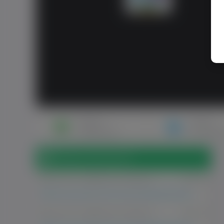
Napisz
Zaproś
wiadomość
do znajo
Wpisy na forum (5)
2025-06-09
PRACA I PIENIĄDZE
444
Who’s your pick for the most underrated team this NBA season?
2025-06-09
PRACA I PIENIĄDZE
444