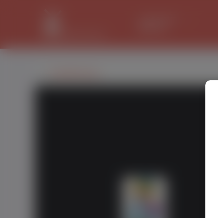
LANCASTER
31.1 °C
DavidHowse