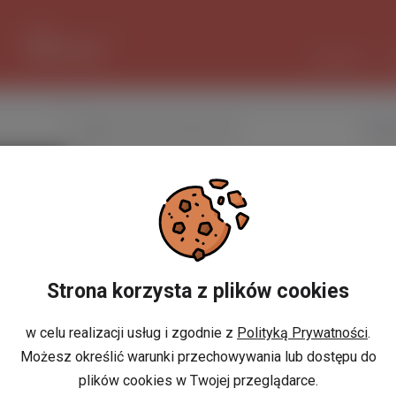
1 EUR
4.297 PLN
CZAT AI
Nazwa użytkownika
Davi
Miejscowość
w Polsce
Miejscowość
w Holandii
Strona korzysta z plików cookies
Znajomi
Odsłony profilu
w celu realizacji usług i zgodnie z
Polityką Prywatności
.
Możesz określić warunki przechowywania lub dostępu do
Posty
plików cookies w Twojej przeglądarce.