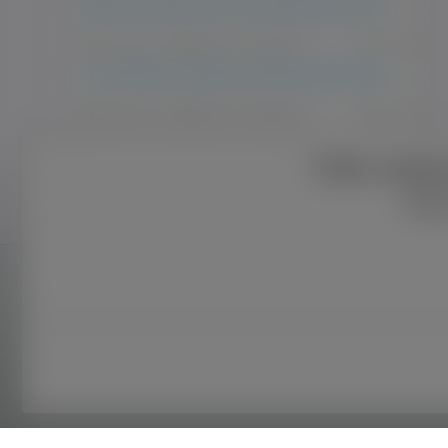
Who’s your pick for the most underrated team this NBA season?
2025-06-05
PRACA I PIENIĄDZE
1743
Is it possible to make real money gaming during your time off?
2025-06-05
PRACA I PIENIĄDZE
1743
Is it possible to make real money gaming during your time off?
Tylko zalog
Pokaż więcej wpisów
Rej
Bliżej nas