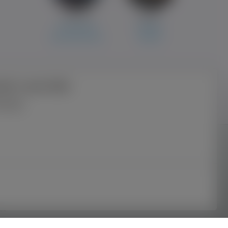
Szymon
Adrian
Tiel centrum
Topolno
Brzostowa Góra
Topolno
ać z portalu
nutę
 Wszelkie prawa zastrzeżone. Korzystanie z
 odpowiedzialności za publikowane treści
Polityką Plików Cookies.
Możesz określić warunki
ce.