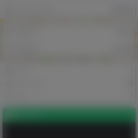
globi09po
Nazwa użytkownika
Miejscowość
Legnica
w Polsce
Miejscowość
Zevenaar
w Holandii
0
Znajomi
530
Odsłony profilu
0
Posty
Zdjęcia (1)