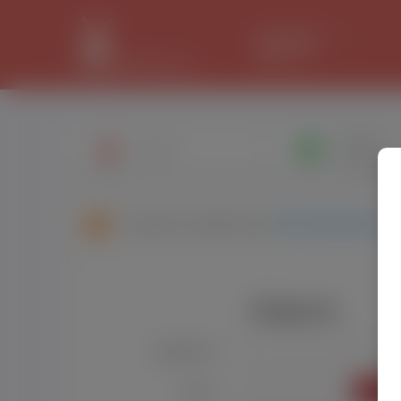
LANCASTER
32.2 °C
Napisz
Profil
wiadomo
Znajomi użytkownika
Emil Moderator
Zaloguj się
Użytkownik:
*
ZALO
Hasło:
*