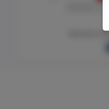
Nie pamiętam hasła
Nie otrzymałem maila z aktyw
Masz konto na Fac