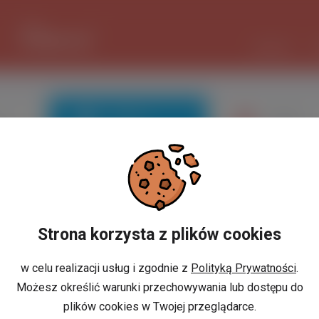
1 EUR
4.2986 PLN
CZAT AI
Znajomi
Galeria
ść
Strona korzysta z plików cookies
Nie masz jeszcze konta?
w celu realizacji usług i zgodnie z
Polityką Prywatności
.
Możesz określić warunki przechowywania lub dostępu do
plików cookies w Twojej przeglądarce.
GUJ
ZAREJESTRUJ SIĘ