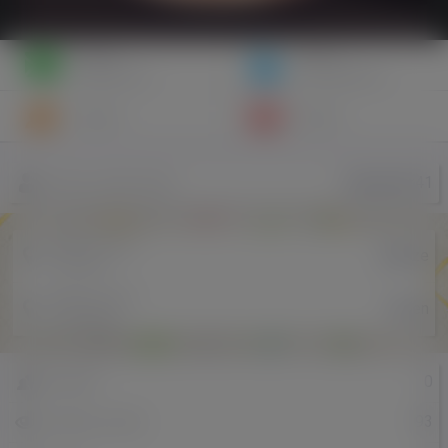
Napisz
Zaproś
wiadomość
do znajomych
Znajomi
Galeria
Explorator41
Nazwa użytkownika
Miejscowość
Zabrze
w Polsce
Miejscowość
Arcen
w Holandii
0
Znajomi
93
Odsłony profilu