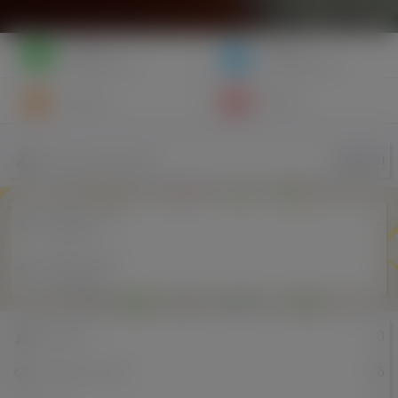
Napisz
Zaproś
wiadomość
do znajomych
Znajomi
Galeria
gaditusi
Nazwa użytkownika
Miejscowość
-
w Polsce
Miejscowość
-
w Holandii
0
Znajomi
76
Odsłony profilu