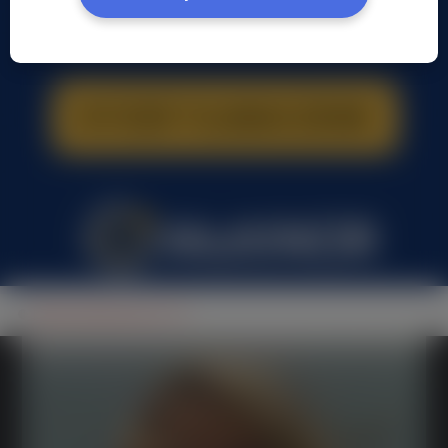
hanna doberska, (51 l.)