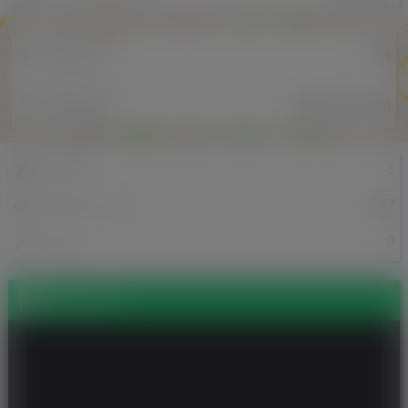
Miejscowość
Piła
w Polsce
Miejscowość
Ingen,Ommeren
w Holandii
2
Znajomi
1357
Odsłony profilu
0
Posty
Zdjęcia (1)