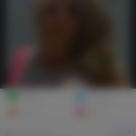
Napisz
Zaproś
wiadomość
do znajomych
Znajomi
Galeria
hanna128
Nazwa użytkownika