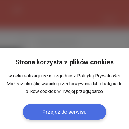
CZAT AI
Nazwa użytkownika
Miejscowość
wa
Strona korzysta z plików cookies
w Polsce
Miejscowość
w celu realizacji usług i zgodnie z
Polityką Prywatności
.
w Holandii
Możesz określić warunki przechowywania lub dostępu do
plików cookies w Twojej przeglądarce.
Znajomi
Odsłony profilu
Przejdź do serwisu
Posty