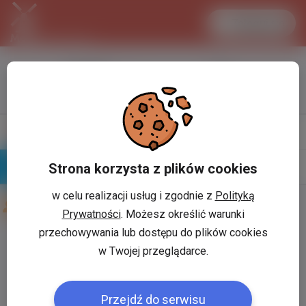
Zaloguj się
LANCASTER
1 EUR
32.2 °C
4.2982 PLN
Napisz
Profil
wiadomość
Strona korzysta z plików cookies
Znajomi
Galeria
w celu realizacji usług i zgodnie z
Polityką
Znajomi użytkownika
Jana155
Prywatności
. Możesz określić warunki
przechowywania lub dostępu do plików cookies
Użytkownik:
*
w Twojej przeglądarce.
Przejdź do serwisu
Hasło:
*