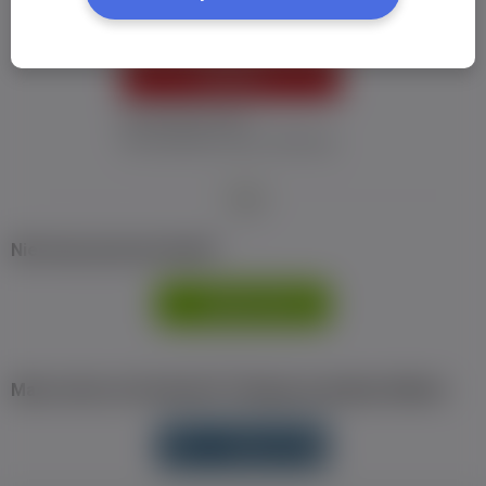
ZALOGUJ
Nie pamiętam hasła
Nie otrzymałem maila z aktywacją
Nie masz jeszcze konta?
ZAREJESTRUJ
SIĘ
Masz konto na Facebook? Zaloguj się jednym klikiem