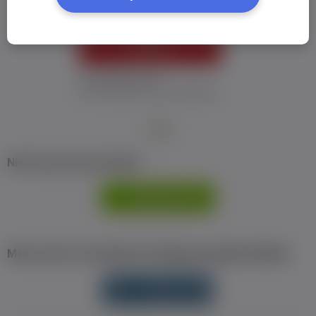
ZALOGUJ
Nie pamiętam hasła
Nie otrzymałem maila z aktywacją
Nie masz jeszcze konta?
ZAREJESTRUJ
SIĘ
Masz konto na Facebook? Zaloguj się jednym klikiem