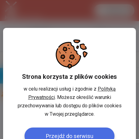
Zaloguj się
LANCASTER
1 EUR
32.2 °C
4.2981 PLN
Napisz
Profil
wiadomość
Strona korzysta z plików cookies
Znajomi
Galeria
w celu realizacji usług i zgodnie z
Polityką
Znajomi użytkownika
Jarosław klonowski
Prywatności
. Możesz określić warunki
przechowywania lub dostępu do plików cookies
Użytkownik:
*
w Twojej przeglądarce.
Przejdź do serwisu
Hasło:
*