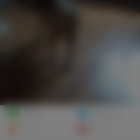
Napisz
Zaproś
wiadomość
do znajomych
Znajomi
Galeria