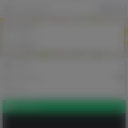
JohnAndreas
Nazwa użytkownika
Miejscowość
-
w Polsce
Miejscowość
-
w Holandii
0
Znajomi
688
Odsłony profilu
0
Posty
Zdjęcia (1)