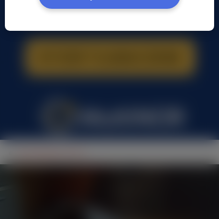
John Andreas, (29 l.)