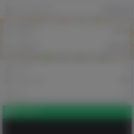
KamilaRybak
Nazwa użytkownika
Miejscowość
Zamosc
w Polsce
Miejscowość
Ridderkerk
w Holandii
0
Znajomi
1512
Odsłony profilu
0
Posty
Zdjęcia (1)