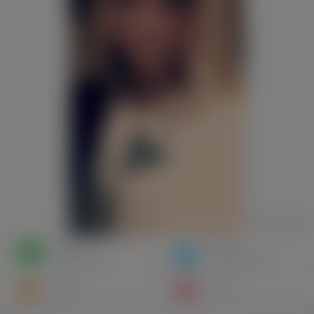
Napisz
Zaproś
wiadomość
do znajomych
Znajomi
Galeria