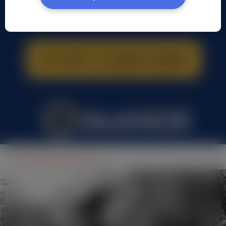
Karol Byry Biernat, (30 l.)