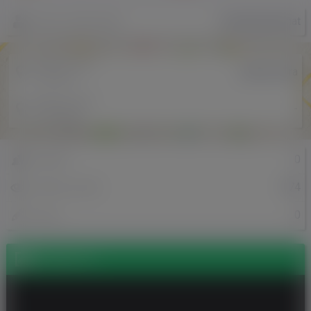
KarolByryBiernat
Nazwa użytkownika
Miejscowość
Jelenia Góra
w Polsce
Miejscowość
-
w Holandii
0
Znajomi
874
Odsłony profilu
0
Posty
Zdjęcia (1)