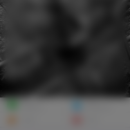
Napisz
Zaproś
wiadomość
do znajomych
Znajomi
Galeria