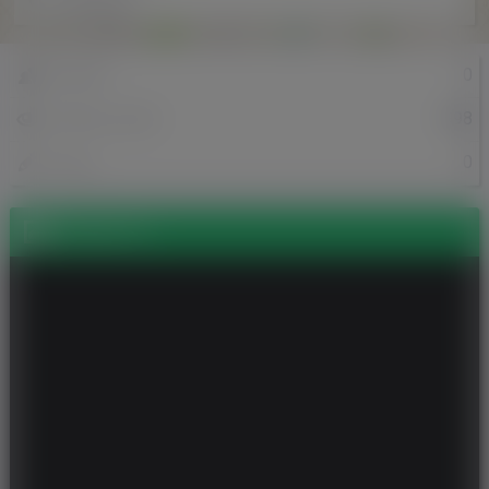
w Holandii
0
Znajomi
998
Odsłony profilu
0
Posty
Zdjęcia (1)