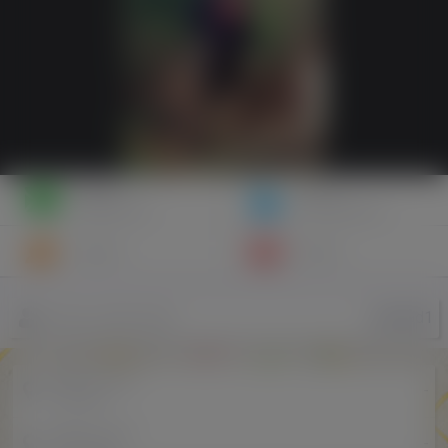
Napisz
Zaproś
wiadomość
do znajomych
Znajomi
Galeria
KonRad1
Nazwa użytkownika
Miejscowość
-
w Polsce
Miejscowość
-