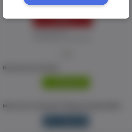
ZALOGUJ
Nie pamiętam hasła
Nie otrzymałem maila z aktywacją
Nie masz jeszcze konta?
ZAREJESTRUJ
SIĘ
Masz konto na Facebook? Zaloguj się jednym klikiem