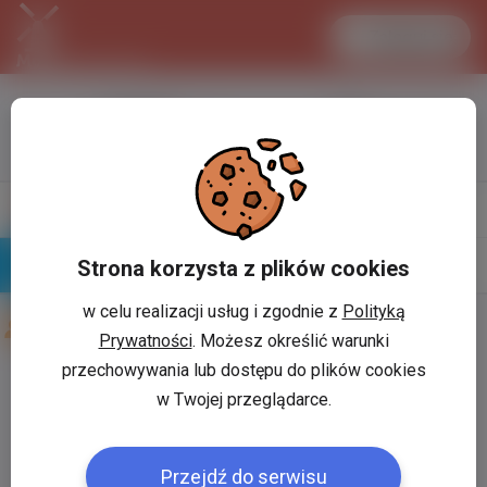
Zaloguj się
LANCASTER
1 EUR
33.2 °C
4.2939 PLN
Napisz
Profil
wiadomość
Strona korzysta z plików cookies
Znajomi
Galeria
w celu realizacji usług i zgodnie z
Polityką
Znajomi użytkownika
Konrad .......
Prywatności
. Możesz określić warunki
przechowywania lub dostępu do plików cookies
Użytkownik:
*
w Twojej przeglądarce.
Przejdź do serwisu
Hasło:
*