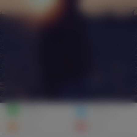
Napisz
Zaproś
wiadomość
do znajomych
Znajomi
Galeria