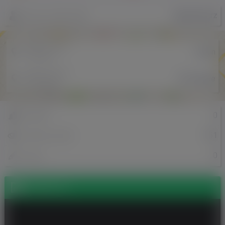
KubaPiekarz
Nazwa użytkownika
Miejscowość
Lublin
w Polsce
Miejscowość
The Hague
w Holandii
0
Znajomi
751
Odsłony profilu
0
Posty
Zdjęcia (1)