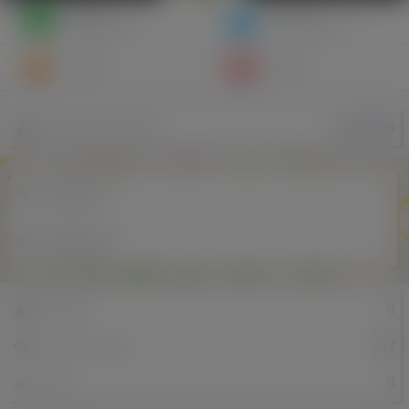
Napisz
Zaproś
wiadomość
do znajomych
Znajomi
Galeria
Luka1906
Nazwa użytkownika
Miejscowość
-
w Polsce
Miejscowość
-
w Holandii
0
Znajomi
267
Odsłony profilu
0
Posty