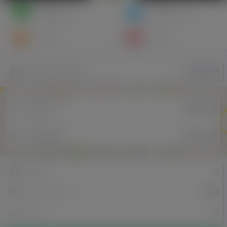
Napisz
Zaproś
wiadomość
do znajomych
Znajomi
Galeria
madebelll
Nazwa użytkownika
Miejscowość
Białystok
w Polsce
Miejscowość
Noordwijk
w Holandii
5
Znajomi
3624
Odsłony profilu
0
Posty