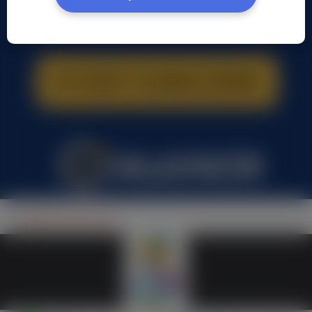
Magda Lena, (34 l.)