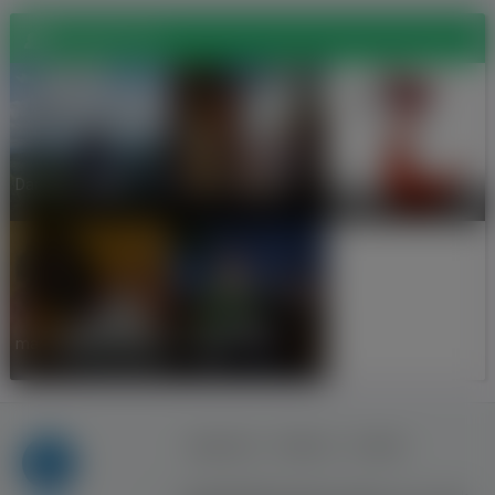
Znajomi (5)
Dagmara
Damian Trojak
pawel piotkowski
Stepien
mariusz ???
Paweł P
Regulamin
Reklama
Kontakt