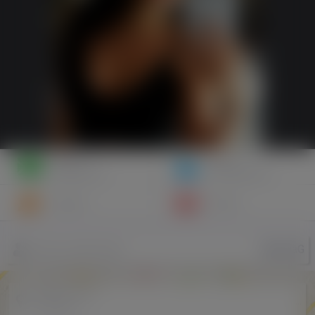
Napisz
Zaproś
wiadomość
do znajomych
Znajomi
Galeria
MadziaG
Nazwa użytkownika
Miejscowość
...
w Polsce