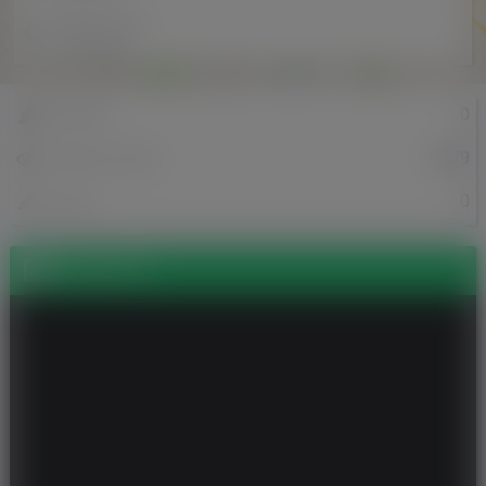
Miejscowość
...
w Holandii
0
Znajomi
5079
Odsłony profilu
0
Posty
Zdjęcia (3)