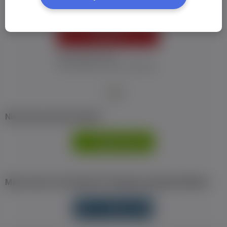
ZALOGUJ
Nie pamiętam hasła
Nie otrzymałem maila z aktywacją
Nie masz jeszcze konta?
ZAREJESTRUJ
SIĘ
Masz konto na Facebook? Zaloguj się jednym klikiem