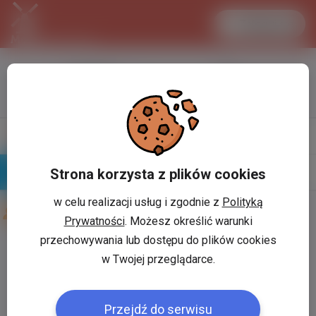
Zaloguj się
LANCASTER
1 EUR
31.1 °C
4.2953 PLN
Napisz
Profil
wiadomość
Strona korzysta z plików cookies
Znajomi
Galeria
w celu realizacji usług i zgodnie z
Polityką
Znajomi użytkownika
Majster Jozef
Prywatności
. Możesz określić warunki
przechowywania lub dostępu do plików cookies
Użytkownik:
*
w Twojej przeglądarce.
Przejdź do serwisu
Hasło:
*