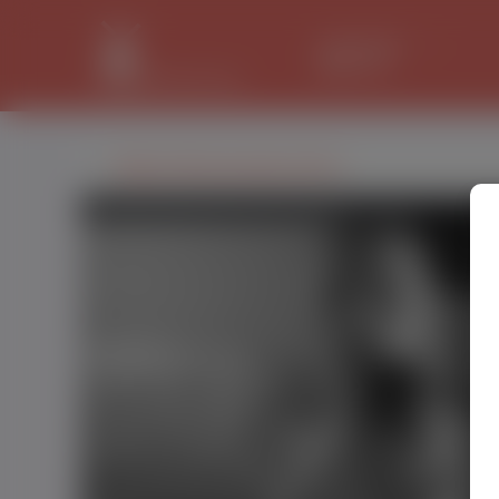
LANCASTER
32.2 °C
Marcin Brzozowski, (35 l.)