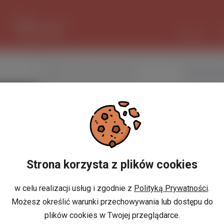
1 EUR
4.2949 PLN
CZAT AI
Nazwa użytkownika
MarcinBrz
Miejscowość
Aleksandrów K
w Polsce
Miejscowość
w Holandii
Strona korzysta z plików cookies
Znajomi
Odsłony profilu
w celu realizacji usług i zgodnie z
Polityką Prywatności
.
Możesz określić warunki przechowywania lub dostępu do
Posty
plików cookies w Twojej przeglądarce.