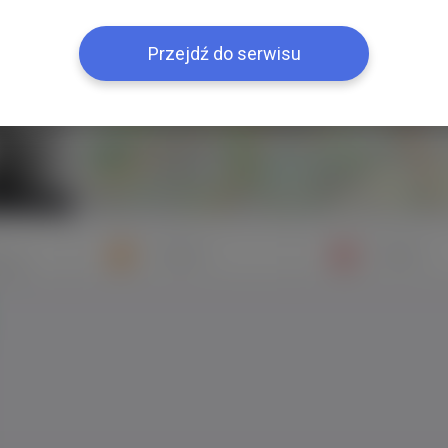
+
−
Przejdź do serwisu
Znajomi
Galeria
mych