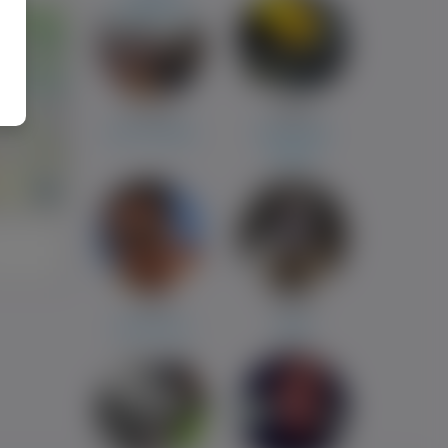
Krystian
Sylwia
Osno Lubuskie
Amsterdam
Kraków
i
Janek
Kamil
Czarnowasy
Opole