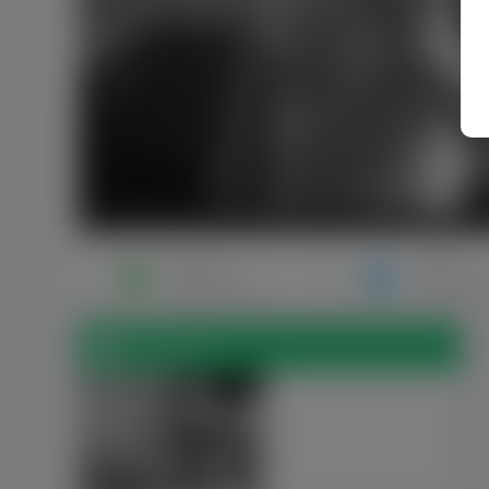
Napisz
Zaproś
wiadomość
do znajo
Zdjęcia (1)