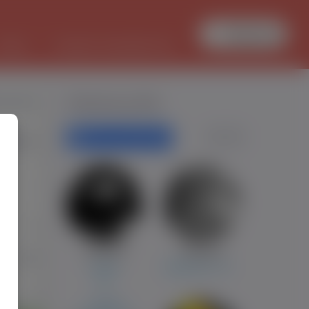
Zaloguj się
PRACA
TŁUMACZ DOKUMENTÓW
ozowski
Polecane profile
Filtr wyszukiwań
ujawski
-
0
Grzesiek
Wojcjiech
786
Leiden
Kędzierzyn - Koźle
K.O
0