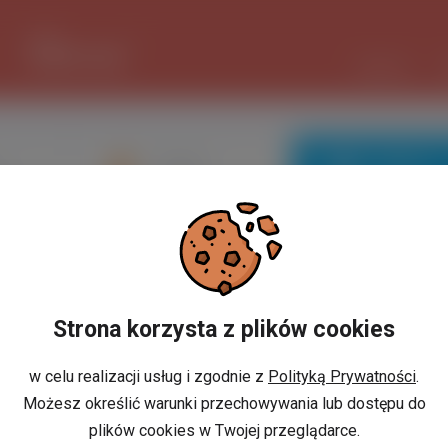
1 EUR
4.2917 PLN
CZAT AI
Znajomi
Galeria
ść
furt
Strona korzysta z plików cookies
Nie masz jeszcze konta?
w celu realizacji usług i zgodnie z
Polityką Prywatności
.
Możesz określić warunki przechowywania lub dostępu do
plików cookies w Twojej przeglądarce.
GUJ
ZAREJESTRUJ SIĘ