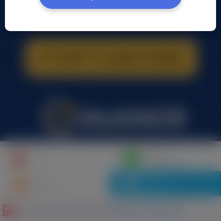
Napisz
Profil
wiadomość
Znajomi
Galeria
Galeria zdjęć użytkownika
Mariusz Ziółkowski