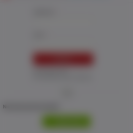
Użytkownik:
*
Hasło:
*
ZALOGUJ
Nie pamiętam hasła
Nie otrzymałem maila z aktywacją
Nie masz jeszcze konta?
ZAREJESTRUJ