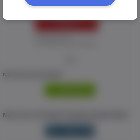
ZALOGUJ
Nie pamiętam hasła
Nie otrzymałem maila z aktywacją
Nie masz jeszcze konta?
ZAREJESTRUJ
SIĘ
Masz konto na Facebook? Zaloguj się jednym klikiem