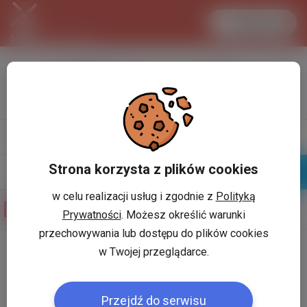
Zaloguj się
LANCASTER
1 EUR
33.2 °C
4.294 PLN
Napisz
Profil
wiadomość
Strona korzysta z plików cookies
Znajomi
Galeria
w celu realizacji usług i zgodnie z
Polityką
Galeria zdjęć użytkownika
Marta O
Prywatności
. Możesz określić warunki
przechowywania lub dostępu do plików cookies
w Twojej przeglądarce.
Użytkownik:
*
Przejdź do serwisu
Hasło:
*