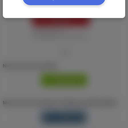
ZALOGUJ
Nie pamiętam hasła
Nie otrzymałem maila z aktywacją
Nie masz jeszcze konta?
ZAREJESTRUJ
SIĘ
Masz konto na Facebook? Zaloguj się jednym klikiem