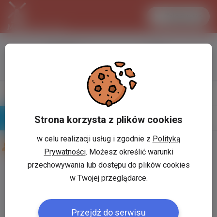
Zaloguj się
LANCASTER
1 EUR
34.1 °C
4.2951 PLN
Napisz
Profil
wiadomość
Strona korzysta z plików cookies
Znajomi
Galeria
w celu realizacji usług i zgodnie z
Polityką
Znajomi użytkownika
Michal Krol
Prywatności
. Możesz określić warunki
przechowywania lub dostępu do plików cookies
Użytkownik:
*
w Twojej przeglądarce.
Przejdź do serwisu
Hasło:
*