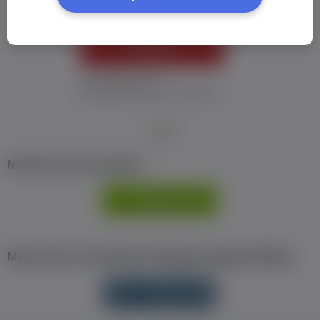
ZALOGUJ
Nie pamiętam hasła
Nie otrzymałem maila z aktywacją
Nie masz jeszcze konta?
ZAREJESTRUJ
SIĘ
Masz konto na Facebook? Zaloguj się jednym klikiem