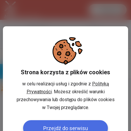
Zaloguj się
LANCASTER
1 EUR
34.1 °C
4.295 PLN
Napisz
Profil
wiadomość
Strona korzysta z plików cookies
Znajomi
Galeria
w celu realizacji usług i zgodnie z
Polityką
Znajomi użytkownika
Natala88 Wierzbicka
Prywatności
. Możesz określić warunki
przechowywania lub dostępu do plików cookies
Użytkownik:
*
w Twojej przeglądarce.
Przejdź do serwisu
Hasło:
*