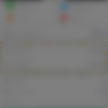
Napisz
Zaproś
wiadomość
do znajomych
Znajomi
Galeria
NiktNikt
Nazwa użytkownika
Miejscowość
Wrocław
w Polsce
Miejscowość
Deventer
w Holandii
0
Znajomi
426
Odsłony profilu
1
Posty