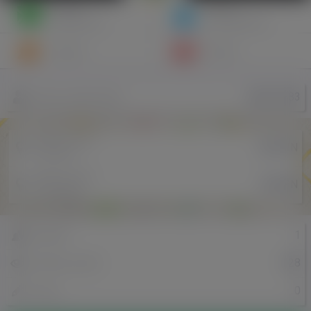
Napisz
Zaproś
wiadomość
do znajomych
Znajomi
Galeria
MISO1983
Nazwa użytkownika
Miejscowość
RZEPIN
w Polsce
Miejscowość
HOORN
w Holandii
1
Znajomi
528
Odsłony profilu
0
Posty