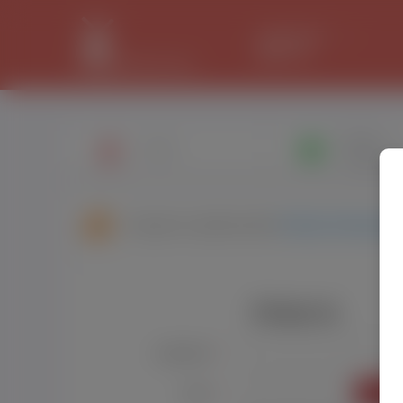
LANCASTER
34.1 °C
Napisz
Profil
wiadomo
Znajomi użytkownika
Patryk Andrzeje
Zaloguj się
Użytkownik:
*
ZALO
Hasło:
*