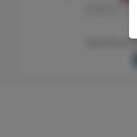
Nie pamiętam hasła
Nie otrzymałem maila z aktyw
Masz konto na Fac