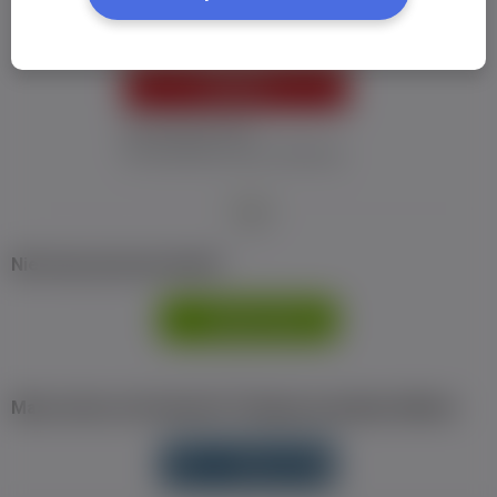
ZALOGUJ
Nie pamiętam hasła
Nie otrzymałem maila z aktywacją
Nie masz jeszcze konta?
ZAREJESTRUJ
SIĘ
Masz konto na Facebook? Zaloguj się jednym klikiem