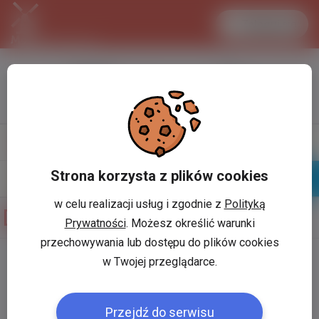
Zaloguj się
LANCASTER
1 EUR
34.1 °C
4.2952 PLN
Napisz
Profil
wiadomość
Strona korzysta z plików cookies
Znajomi
Galeria
w celu realizacji usług i zgodnie z
Polityką
Galeria zdjęć użytkownika
pawel1983
Prywatności
. Możesz określić warunki
przechowywania lub dostępu do plików cookies
w Twojej przeglądarce.
Użytkownik:
*
Przejdź do serwisu
Hasło:
*