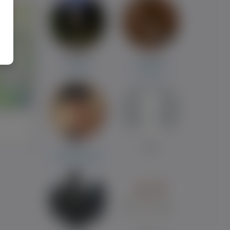
Piotrek
Ewelina
Olsztyn
Działdowo
i
Milosz
Boki
Izbica Kujawska