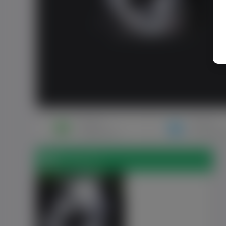
Napisz
Zaproś
wiadomość
do znajo
Zdjęcia (1)