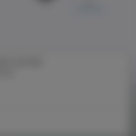
Жека
Neven
Kolonia Zawada
ać z portalu
nutę
 Wszelkie prawa zastrzeżone. Korzystanie z
 odpowiedzialności za publikowane treści
Polityką Plików Cookies.
Możesz określić warunki
ce.