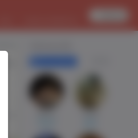
Zaloguj się
PRACA
TŁUMACZ DOKUMENTÓW
trNovak
Polecane profile
Filtr wyszukiwań
Kępno
-
1
Mateusz
Krystian
651
eindhoven
Leiden
roszkow
Radom
1