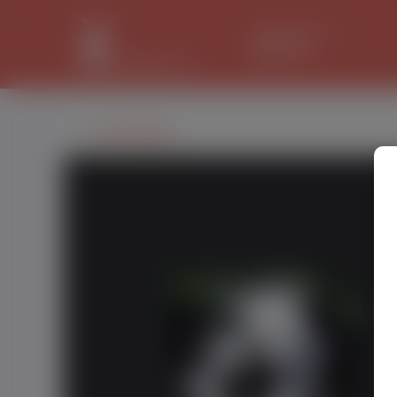
LANCASTER
32.2 °C
Piotr Novak