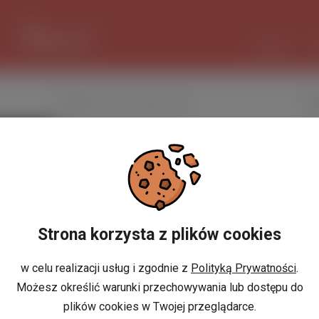
1 EUR
4.2939 PLN
CZAT AI
Nazwa użytkownika
Pio
Miejscowość
w Polsce
Miejscowość
w Holandii
Strona korzysta z plików cookies
Znajomi
Odsłony profilu
w celu realizacji usług i zgodnie z
Polityką Prywatności
.
Możesz określić warunki przechowywania lub dostępu do
Posty
plików cookies w Twojej przeglądarce.