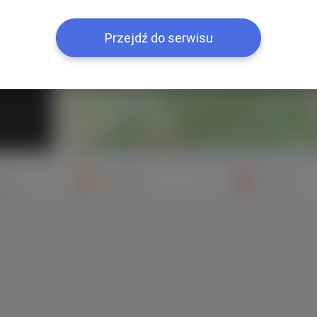
+
−
Przejdź do serwisu
Znajomi
Galeria
mych