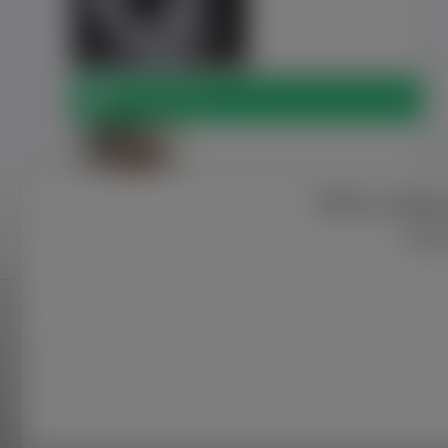
Znajomi (1)
Tylko zalog
Adam
Jędraszek
Rej
Bliżej nas