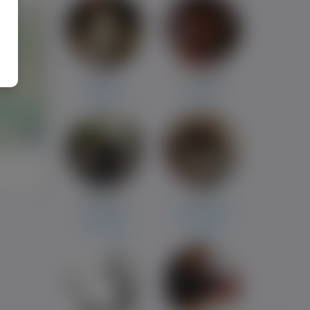
Karol
RobuśPdt
Waganiec
Kłodzko
i
Mateusz
Patryk
The Hague
Valkenswaard
Brodnica
Poznań