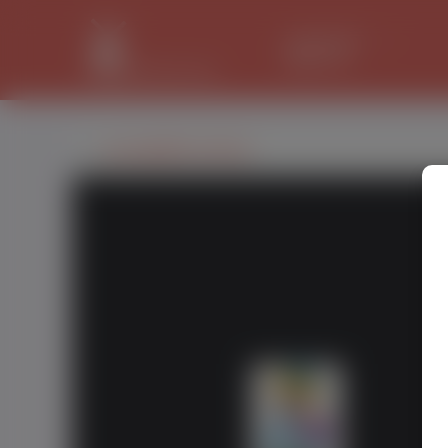
LANCASTER
32.2 °C
praca@flexcraft.pl