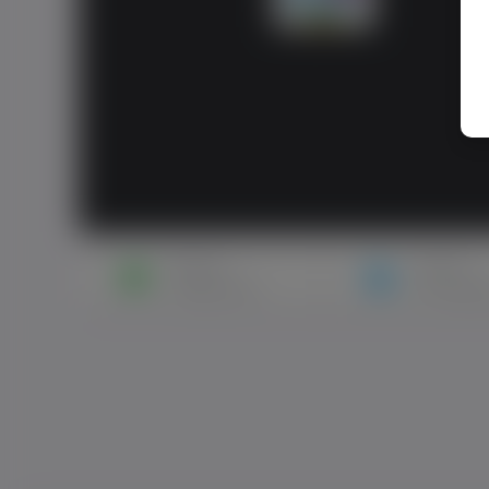
Napisz
Zaproś
wiadomość
do znajo