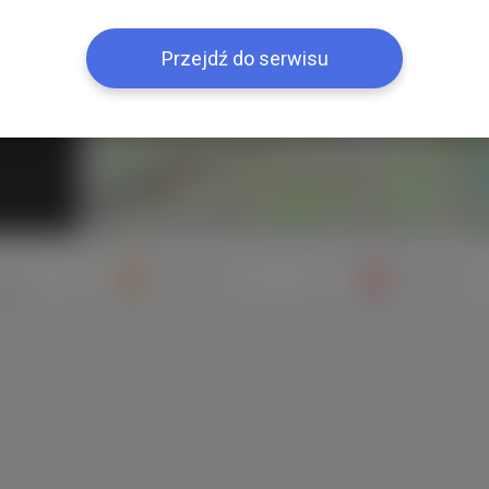
+
−
Przejdź do serwisu
Znajomi
Galeria
mych