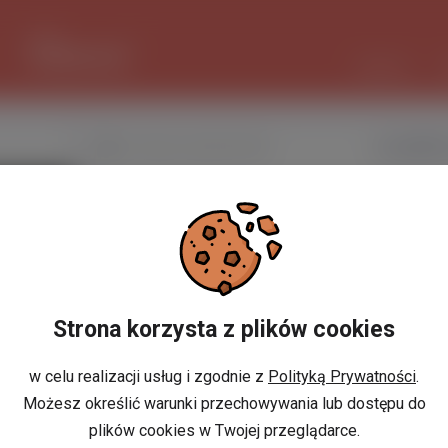
1 EUR
4.2935 PLN
CZAT AI
Nazwa użytkownika
praca@flex
Miejscowość
w Polsce
Miejscowość
w Holandii
Strona korzysta z plików cookies
Znajomi
Odsłony profilu
w celu realizacji usług i zgodnie z
Polityką Prywatności
.
Możesz określić warunki przechowywania lub dostępu do
Posty
plików cookies w Twojej przeglądarce.