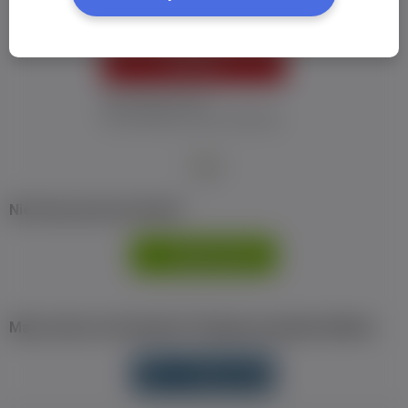
ZALOGUJ
Nie pamiętam hasła
Nie otrzymałem maila z aktywacją
Nie masz jeszcze konta?
ZAREJESTRUJ
SIĘ
Masz konto na Facebook? Zaloguj się jednym klikiem