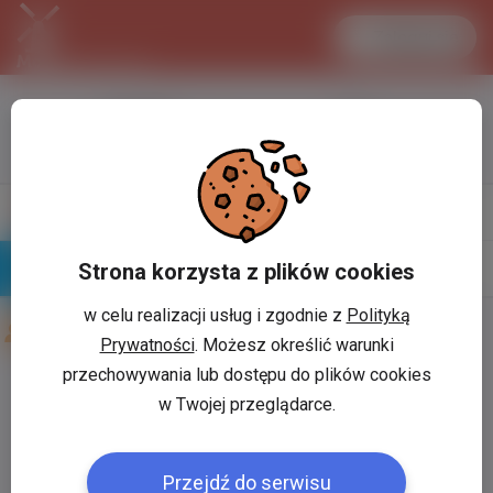
Zaloguj się
LANCASTER
1 EUR
32.2 °C
4.2972 PLN
Napisz
Profil
wiadomość
Strona korzysta z plików cookies
Znajomi
Galeria
w celu realizacji usług i zgodnie z
Polityką
Znajomi użytkownika
Przemysław Andrzejewski
Prywatności
. Możesz określić warunki
przechowywania lub dostępu do plików cookies
Użytkownik:
*
w Twojej przeglądarce.
Przejdź do serwisu
Hasło:
*